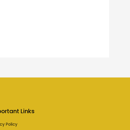
ortant Links
cy Policy