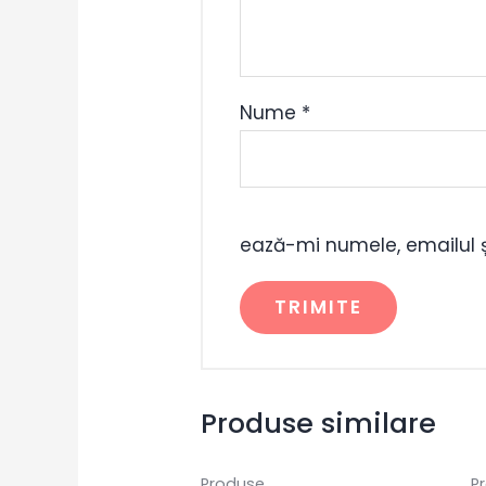
Nume
*
ează-mi numele, emailul ș
Produse similare
Produse
P