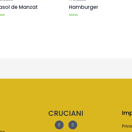
asol de Manzat
Hamburger
aluat
Evaluat
la
0
n
din
5
CRUCIANI
Imp
Priva
ata