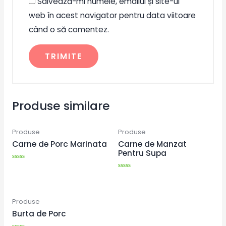
Salvează-mi numele, emailul și site-ul
web în acest navigator pentru data viitoare
când o să comentez.
Produse similare
Produse
Produse
Carne de Porc Marinata
Carne de Manzat
Pentru Supa
Evaluat
la
Evaluat
0
la
din
0
5
din
Produse
5
Burta de Porc