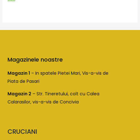
Evaluat
la
0
din
5
Magazinele noastre
Magazin 1
– In spatele Pietei Mari, Vis-a-vis de
Piata de Pasari
Magazin 2
– Str. Tineretului, colt cu Calea
Calarasilor, vis-a-vis de Concivia
CRUCIANI