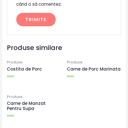
când o să comentez.
Produse similare
Produse
Produse
Costita de Porc
Carne de Porc Marinata
Evaluat
Evaluat
la
la
0
0
din
din
Produse
5
5
Carne de Manzat
Pentru Supa
Evaluat
la