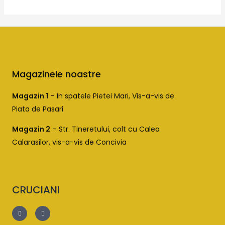
0
din
5
Magazinele noastre
Magazin 1
– In spatele Pietei Mari, Vis-a-vis de
Piata de Pasari
Magazin 2
– Str. Tineretului, colt cu Calea
Calarasilor, vis-a-vis de Concivia
CRUCIANI